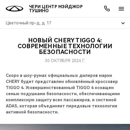
ЧЕРИ ЦЕНТР МЭЙДЖОР
ТУШИНО
Цветочный пр-д, д. 17
НОВЫЙ CHERY TIGGO 4:
ОНЛАЙН СЕРВИСЫ
ПОКУПАТЕЛЯМ
ВЛАДЕЛЬЦАМ
О КОМПАНИИ
МИР CHERY
МОДЕЛИ
АКЦИИ
СОВРЕМЕННЫЕ ТЕХНОЛОГИИ
БЕЗОПАСНОСТИ
ВЫБОР И ПОКУПКА
СЕРВИС
АКСЕССУАРЫ
ВЫГОДЫ И АКЦИИ
ВЫБОР И ПОКУПКА
О НАС
ВСЕ МОДЕЛИ
30 ОКТЯБРЯ 2024 Г.
КРЕДИТ И СТРАХОВАНИЕ
ЗАПЧАСТИ И АКСЕССУАРЫ
О БРЕНДЕ
КРЕДИТ
МЫ В СОЦСЕТЯХ
Скоро в шоу-румах официальных дилеров марки
КРОССОВЕРЫ
CHERY будет представлен обновлённый кроссовер
ПОДДЕРЖКА
CHERY В СОЦСЕТЯХ
TIGGO 4. Усовершенствованный TIGGO 4 оснащен
СЕДАНЫ
семью подушками безопасности, обеспечивающими
комплексную защиту всех пассажиров, и системой
CHERY CONNECT
ЛЮДИ CHERY
ADAS, которая объединяет передовые технологии
НОВИНКИ
активной безопасности.
БЛАГОТВОРИТЕЛЬНОСТЬ