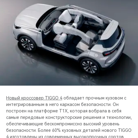
CHERY REMOTE
CHERY И СПОРТ
НАШИ МЕРОПРИЯТИЯ
ВИДЕООБЗОРЫ
CHERY ДЛЯ ДЕТЕЙ
Новый кроссовер TIGGO 4
обладает прочным кузовом с
интегрированным в него каркасом безопасности. Он
построен на платформе T1X, которая вобрала в себя
самые передовые конструкторские решения и технологии,
обеспечивающие бескомпромиссно высокий уровень
безопасности. Более 60% кузовных деталей нового TIGGO
4 изготовлены из современных высокопрочных сортов