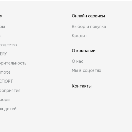
y
Онлайн сервисы
ары
Выбор и покупка
е
Кредит
соцсетях
О компании
ERY
О нас
орительность
Мы в соцсетях
emote
 СПОРТ
Контакты
роприятия
зоры
ля детей