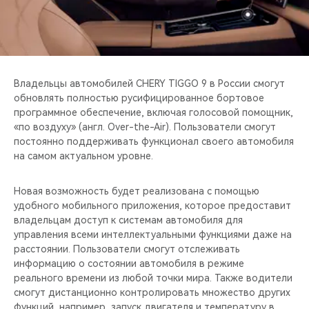
CHERY REMOTE
CHERY И СПОРТ
НАШИ МЕРОПРИЯТИЯ
Владельцы автомобилей CHERY TIGGO 9 в России смогут
обновлять полностью русифицированное бортовое
ВИДЕООБЗОРЫ
программное обеспечение, включая голосовой помощник,
«по воздуху» (англ. Over-the-Air). Пользователи смогут
постоянно поддерживать функционал своего автомобиля
CHERY ДЛЯ ДЕТЕЙ
на самом актуальном уровне.
Новая возможность будет реализована с помощью
удобного мобильного приложения, которое предоставит
владельцам доступ к системам автомобиля для
управления всеми интеллектуальными функциями даже на
расстоянии. Пользователи смогут отслеживать
информацию о состоянии автомобиля в режиме
реального времени из любой точки мира. Также водители
смогут дистанционно контролировать множество других
функций, например, запуск двигателя и температуру в