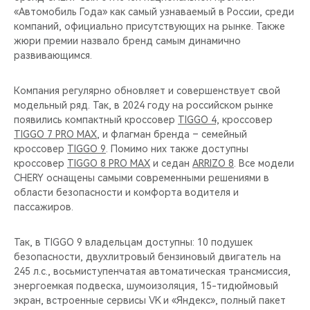
«Автомобиль Года» как самый узнаваемый в России, среди
компаний, официально присутствующих на рынке. Также
жюри премии назвало бренд самым динамично
развивающимся.
Компания регулярно обновляет и совершенствует свой
модельный ряд. Так, в 2024 году на российском рынке
появились компактный кроссовер
TIGGO 4,
кроссовер
TIGGO 7 PRO MAX
, и флагман бренда – семейный
кроссовер
TIGGO 9
. Помимо них также доступны
кроссовер
TIGGO 8 PRO MAX
и седан
ARRIZO 8
. Все модели
CHERY оснащены самыми современными решениями в
области безопасности и комфорта водителя и
пассажиров.
Так, в TIGGO 9 владельцам доступны: 10 подушек
безопасности, двухлитровый бензиновый двигатель на
245 л.с., восьмиступенчатая автоматическая трансмиссия,
энергоемкая подвеска, шумоизоляция, 15-тидюймовый
экран, встроенные сервисы VK и «Яндекс», полный пакет