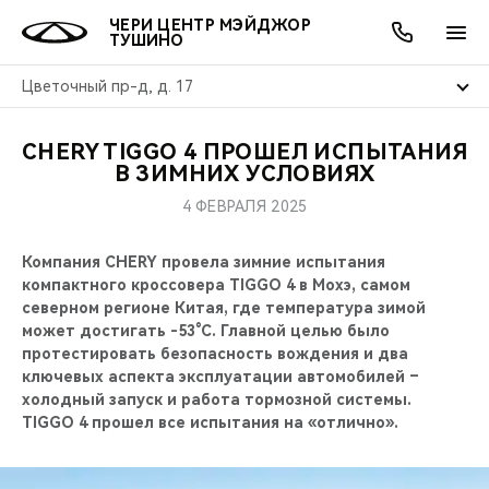
ЧЕРИ ЦЕНТР МЭЙДЖОР
ТУШИНО
Цветочный пр-д, д. 17
CHERY TIGGO 4 ПРОШЕЛ ИСПЫТАНИЯ
ОНЛАЙН СЕРВИСЫ
ПОКУПАТЕЛЯМ
ВЛАДЕЛЬЦАМ
О КОМПАНИИ
МИР CHERY
МОДЕЛИ
АКЦИИ
В ЗИМНИХ УСЛОВИЯХ
4 ФЕВРАЛЯ 2025
ВЫБОР И ПОКУПКА
СЕРВИС
АКСЕССУАРЫ
ВЫГОДЫ И АКЦИИ
ВЫБОР И ПОКУПКА
О НАС
ВСЕ МОДЕЛИ
Компания CHERY провела зимние испытания
КРЕДИТ И СТРАХОВАНИЕ
ЗАПЧАСТИ И АКСЕССУАРЫ
О БРЕНДЕ
КРЕДИТ
МЫ В СОЦСЕТЯХ
компактного кроссовера TIGGO 4 в Мохэ, самом
КРОССОВЕРЫ
северном регионе Китая, где температура зимой
ПОДДЕРЖКА
CHERY В СОЦСЕТЯХ
может достигать -53°C. Главной целью было
СЕДАНЫ
протестировать безопасность вождения и два
ключевых аспекта эксплуатации автомобилей –
CHERY CONNECT
ЛЮДИ CHERY
холодный запуск и работа тормозной системы.
НОВИНКИ
TIGGO 4 прошел все испытания на «отлично».
БЛАГОТВОРИТЕЛЬНОСТЬ