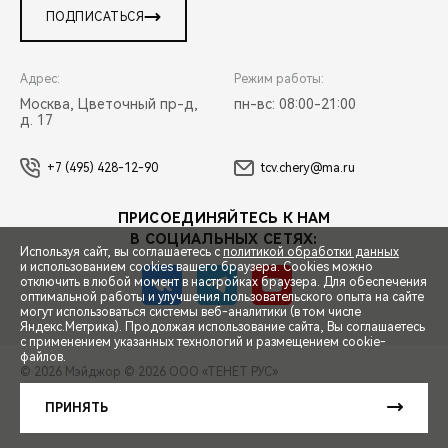
ПОДПИСАТЬСЯ
Адрес:
Режим работы:
Москва, Цветочный пр-д,
пн-вс: 08:00-21:00
д. 17
+7 (495) 428-12-90
tcv.chery@ma.ru
ПРИСОЕДИНЯЙТЕСЬ К НАМ
В СОЦИАЛЬНЫХ СЕТЯХ:
Используя сайт, вы соглашаетесь с
политикой обработки данных
и использованием cookies вашего браузера. Cookies можно
отключить в любой момент в настройках браузера. Для обеспечения
оптимальной работы и улучшения пользовательского опыта на сайте
могут использоваться системы веб-аналитики (в том числе
СПЕЦПРЕДЛОЖЕНИЯ
Яндекс.Метрика). Продолжая использование сайта, Вы соглашаетесь
с применением указанных технологий и размещением cookie-
файлов.
© 2026 Мэйджор
© 2026 ООО «ТЕНЕТ РУС»
ЗАПИСЬ НА ТЕСТ-ДРАЙВ
ПРАВОВАЯ ИНФОРМАЦИЯ
КОНТАКТЫ
КЛИЕНТСКАЯ ПОДДЕРЖКА
ПРИНЯТЬ
Сделано в ПЕРКС
РАСЧЕТ КРЕДИТА