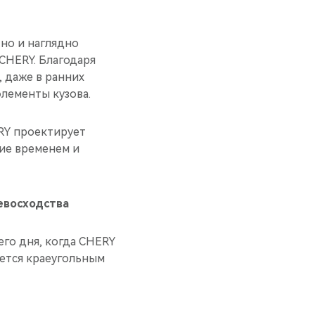
но и наглядно
CHERY. Благодаря
 даже в ранних
лементы кузова.
RY проектирует
ие временем и
евосходства
его дня, когда CHERY
ается краеугольным