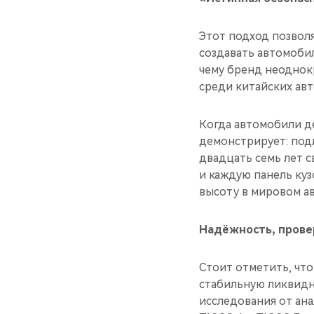
Этот подход позвол
создавать автомоби
чему бренд неоднокр
среди китайских ав
Когда автомобили д
демонстрирует: под
двадцать семь лет с
и каждую панель ку
высоту в мировом а
Надёжность, прове
Стоит отметить, чт
стабильную ликвидн
исследования от ан