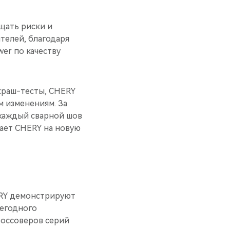
щать риски и
телей, благодаря
er по качеству
краш-тесты, CHERY
 изменениям. За
 каждый сварной шов
мает CHERY на новую
ERY демонстрируют
жегодного
россоверов серий