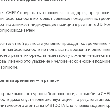
яет CHERY опережать отраслевые стандарты, предвосхи
ли, безопасность которых превышает ожидания потреби
атно занимает лидирующие позиции в рейтинге J.D. Pow
топроизводителей.
есятилетней давности успешно проходят современные 
линная безопасность не подвластна времени и рыночным
воего развития бренд вписал заботу о жизни человека в
зова. Именно это уважение к человеческой жизни подни
втопроме.
ренная временем — и рынком
о кроме высокого уровня безопасности, автомобили CH
ость даже спустя годы эксплуатации. По результатам е
алитического агентства «АВТОСТАТ» ключевые модели к