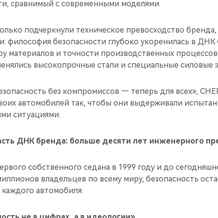
ти, сравнимый с современными моделями.
олько подчеркнули техническое превосходство бренда, 
: философия безопасности глубоко укоренилась в ДНК 
у материалов и точности производственных процессов,
енялись высокопрочные стали и специальные силовые э
езопасность без компромиссов — теперь для всех», CHE
воих автомобилей так, чтобы они выдерживали испытан
ми ситуациями.
асть ДНК бренда: больше десяти лет инженерного пр
ервого собственного седана в 1999 году и до сегодняшн
миллионов владельцев по всему миру, безопасность ост
 каждого автомобиля.
ость не в цифрах, а в идеологии»