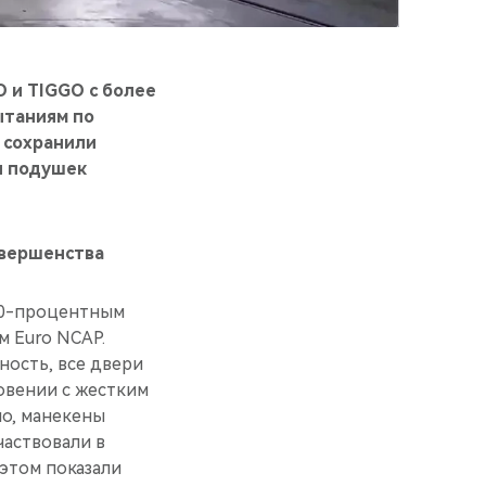
O и TIGGO с более
ытаниям по
 сохранили
я подушек
овершенства
40-процентным
м Euro NCAP.
ность, все двери
овении с жестким
но, манекены
частвовали в
 этом показали