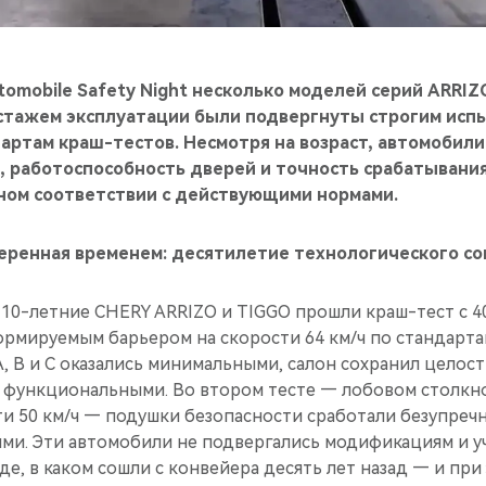
omobile Safety Night несколько моделей серий ARRIZ
стажем эксплуатации были подвергнуты строгим исп
ртам краш-тестов. Несмотря на возраст, автомобили
, работоспособность дверей и точность срабатывани
лном соответствии с действующими нормами.
веренная временем: десятилетие технологического с
 10-летние CHERY ARRIZO и TIGGO прошли краш-тест с 
рмируемым барьером на скорости 64 км/ч по стандарта
 B и C оказались минимальными, салон сохранил целост
 функциональными. Во втором тесте — лобовом столкн
ти 50 км/ч — подушки безопасности сработали безупреч
ми. Эти автомобили не подвергались модификациям и у
де, в каком сошли с конвейера десять лет назад — и при