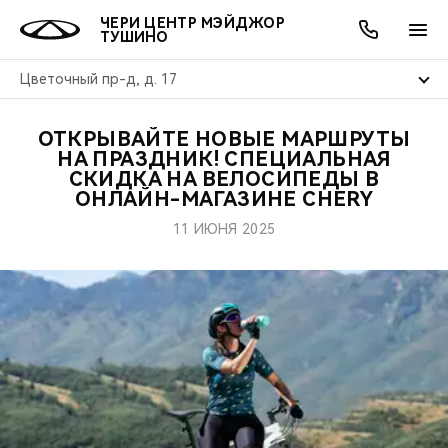
ЧЕРИ ЦЕНТР МЭЙДЖОР
ТУШИНО
Цветочный пр-д, д. 17
ОТКРЫВАЙТЕ НОВЫЕ МАРШРУТЫ
ОНЛАЙН СЕРВИСЫ
ПОКУПАТЕЛЯМ
ВЛАДЕЛЬЦАМ
О КОМПАНИИ
МИР CHERY
МОДЕЛИ
АКЦИИ
НА ПРАЗДНИК! СПЕЦИАЛЬНАЯ
СКИДКА НА ВЕЛОСИПЕДЫ В
ОНЛАЙН-МАГАЗИНЕ CHERY
ВЫБОР И ПОКУПКА
СЕРВИС
АКСЕССУАРЫ
ВЫГОДЫ И АКЦИИ
ВЫБОР И ПОКУПКА
О НАС
ВСЕ МОДЕЛИ
11 ИЮНЯ 2025
КРЕДИТ И СТРАХОВАНИЕ
ЗАПЧАСТИ И АКСЕССУАРЫ
О БРЕНДЕ
КРЕДИТ
МЫ В СОЦСЕТЯХ
КРОССОВЕРЫ
ПОДДЕРЖКА
CHERY В СОЦСЕТЯХ
СЕДАНЫ
CHERY CONNECT
ЛЮДИ CHERY
НОВИНКИ
БЛАГОТВОРИТЕЛЬНОСТЬ