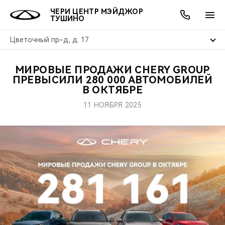
ЧЕРИ ЦЕНТР МЭЙДЖОР
ТУШИНО
Цветочный пр-д, д. 17
МИРОВЫЕ ПРОДАЖИ CHERY GROUP
ОНЛАЙН СЕРВИСЫ
ПОКУПАТЕЛЯМ
ВЛАДЕЛЬЦАМ
О КОМПАНИИ
МИР CHERY
МОДЕЛИ
АКЦИИ
ПРЕВЫСИЛИ 280 000 АВТОМОБИЛЕЙ
В ОКТЯБРЕ
ВЫБОР И ПОКУПКА
СЕРВИС
АКСЕССУАРЫ
ВЫГОДЫ И АКЦИИ
ВЫБОР И ПОКУПКА
О НАС
ВСЕ МОДЕЛИ
11 НОЯБРЯ 2025
КРЕДИТ И СТРАХОВАНИЕ
ЗАПЧАСТИ И АКСЕССУАРЫ
О БРЕНДЕ
КРЕДИТ
МЫ В СОЦСЕТЯХ
КРОССОВЕРЫ
ПОДДЕРЖКА
CHERY В СОЦСЕТЯХ
СЕДАНЫ
CHERY CONNECT
ЛЮДИ CHERY
НОВИНКИ
БЛАГОТВОРИТЕЛЬНОСТЬ