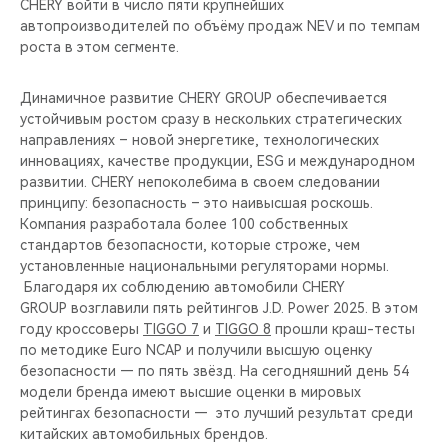
CHERY войти в число пяти крупнейших
автопроизводителей по объёму продаж NEV и по темпам
роста в этом сегменте.
Динамичное развитие CHERY GROUP обеспечивается
устойчивым ростом сразу в нескольких стратегических
направлениях – новой энергетике, технологических
инновациях, качестве продукции, ESG и международном
развитии. CHERY непоколебима в своем следовании
принципу: безопасность – это наивысшая роскошь.
Компания разработала более 100 собственных
стандартов безопасности, которые строже, чем
установленные национальными регуляторами нормы.
Благодаря их соблюдению автомобили CHERY
GROUP возглавили пять рейтингов J.D. Power 2025. В этом
году кроссоверы
TIGGO 7
и
TIGGO 8
прошли краш-тесты
по методике Euro NCAP и получили высшую оценку
безопасности — по пять звёзд. На сегодняшний день 54
модели бренда имеют высшие оценки в мировых
рейтингах безопасности — это лучший результат среди
китайских автомобильных брендов.