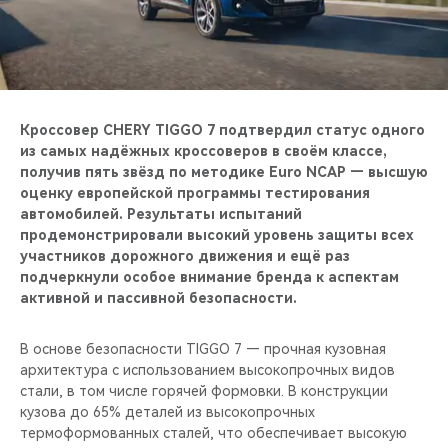
CHERY REMOTE
CHERY И СПОРТ
НАШИ МЕРОПРИЯТИЯ
Кроссовер CHERY TIGGO 7 подтвердил статус одного
из самых надёжных кроссоверов в своём классе,
ВИДЕООБЗОРЫ
получив пять звёзд по методике Euro NCAP — высшую
оценку европейской программы тестирования
CHERY ДЛЯ ДЕТЕЙ
автомобилей. Результаты испытаний
продемонстрировали высокий уровень защиты всех
участников дорожного движения и ещё раз
подчеркнули особое внимание бренда к аспектам
активной и пассивной безопасности.
В основе безопасности TIGGO 7 — прочная кузовная
архитектура с использованием высокопрочных видов
стали, в том числе горячей формовки. В конструкции
кузова до 65% деталей из высокопрочных
термоформованных сталей, что обеспечивает высокую