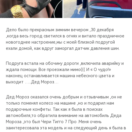
CHERY REMOTE
CHERY И СПОРТ
Дело было прекрасным зимним вечером ,30 декабря
НАШИ МЕРОПРИЯТИЯ
,когда весь город светился в огнях и витало праздничное
новогоднее настроение,мы с моей близкой подругой
ВИДЕООБЗОРЫ
ехали домой, как вдруг заморгал датчик давления шин.
CHERY ДЛЯ ДЕТЕЙ
Подруга встала на обочину дороги ,включила аварийку и
ждала помощи. Все проезжали мимо((( И « О чудо!»
наконец останавливается машина небесного цвета и
выходит …..Дед Мороз…
Дед Мороз оказался очень добрым и отзывчивым ,он не
только поменял колесо на машине ,но и подарил нам
подарочные конфеты. Так как я была в поисках
автомобиля,то обратила внимание на автомобиль Деда
Мороза ,это был Чери Тигго 7 Про .Меня очень
заинтересовала эта модель и на следующий день я была в